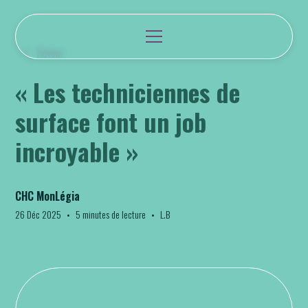
Retour
« Les techniciennes de
surface font un job
incroyable »
CHC MonLégia
26 Déc 2025
•
5 minutes de lecture
•
L.B